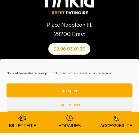
Place Napoléon III,
29200 Brest
02 98 03 01 30
Venir au Rïnkla
Nous utilisons des cookies pour optimiser notre site web et notre service.
En voiture : parking gratuit et places PMR
Accepter
En transports
avec bibus.fr
Arrêt Patinoire : lignes B, 12 | Arrêt Napoléon III : ligne 4
Tout refuser
En vélo : station Vélozef, arceaux disponibles
Préférences
BILLETTERIE
HORAIRES
ACCESSIBILITE
Votre