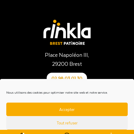
Place Napoléon III,
29200 Brest
02 98 03 01 30
Venir au Rïnkla
Nous utilisons des cookies pour optimiser notre site web et notre service.
En voiture : parking gratuit et places PMR
Accepter
En transports
avec bibus.fr
Tout refuser
Arrêt Patinoire : lignes B, 12 | Arrêt Napoléon III : ligne 4