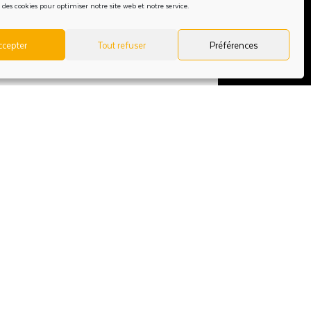
 des cookies pour optimiser notre site web et notre service.
ccepter
Tout refuser
Préférences
ité
pour plus d'informations sur les traitements
z sur vos données personnelles.