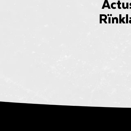
Actu
Rïnkl