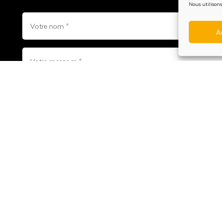
Nous utilisons
Votre
Votre
A
nom
e-
mail
*
Votre
*
message
*
RGPD
*
J’accepte la politique de confidentialité.
Veuillez prendre connaissance de notre
Politique de confidential
de données que nous réalisons et les droits dont vous dispose
ligne 4