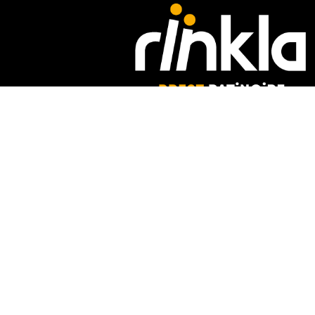
Place Napoléon III,
29200 Brest
02 98 03 01 30
Venir au Rïnkla
En voiture : parking gratuit et places PMR
En transports
avec bibus.fr
Arrêt Patinoire : lignes B, 12 | Arrêt Napoléon III : 