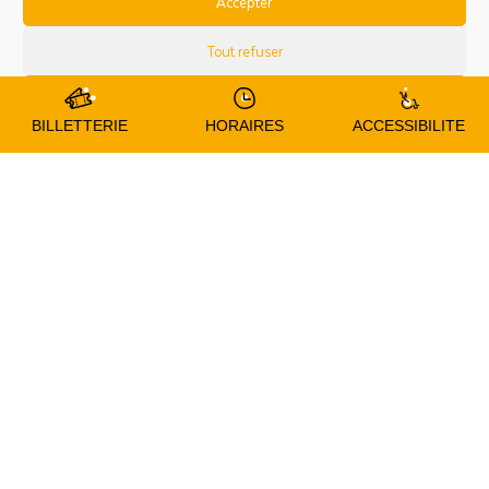
Accepter
RÉSERVER
Tout refuser
Préférences
BILLETTERIE
HORAIRES
ACCESSIBILITE
Anniversaire liberté - 8
enfants minimum