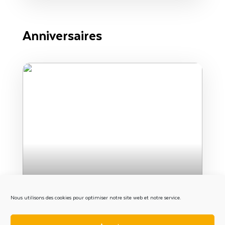
Anniversaires
Anniversaire animé - 10
Nous utilisons des cookies pour optimiser notre site web et notre service.
enfants minimum