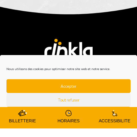
Nous utilisons des cookies pour optimiser notre site web et notre service.
Place Napoléon III,
29200 Brest
Accepter
02 98 03 01 30
Tout refuser
Venir au Rïnkla
Préférences
BILLETTERIE
HORAIRES
ACCESSIBILITE
En voiture : parking gratuit et places PMR