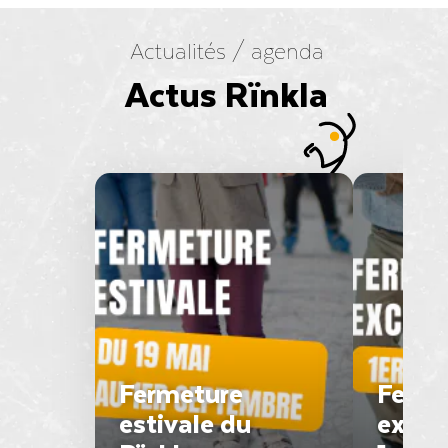
Actualités / agenda
Actus Rïnkla
Fermeture
Ferme
estivale du
excep