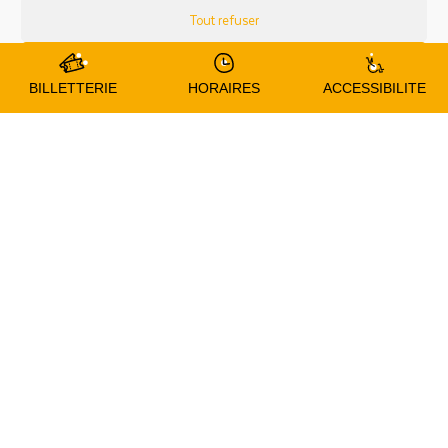
Tout refuser
En transports
avec bibus.fr
Arrêt Patinoire : lignes B, 12 | Arrêt Napoléon III : ligne 4
Préférences
BILLETTERIE
HORAIRES
ACCESSIBILITE
En vélo : station Vélozef, arceaux disponibles
Votre
nom
*
Votre
e-
mail
Votre
*
message
*
RGPD
*